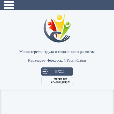
Министерство труда и социального развития
Карачаево-Черкесской Республики
ВХОД
ВЕРСИЯ ДЛЯ
СЛАБОВИДЯЩИХ
Логин
или
Пароль
E-
ВОЙТИ
Mail
Запомнить меня?
Забыли пароль?