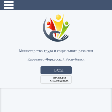
Министерство труда и социального развития
Карачаево-Черкесской Республики
ВХОД
ВЕРСИЯ ДЛЯ
СЛАБОВИДЯЩИХ
Логин
или
Пароль
E-
ВОЙТИ
Mail
Запомнить меня?
Забыли пароль?