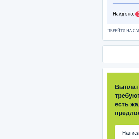
ПЕРЕЙТИ НА СА
Выплат
требую
есть жа
предло
Написа