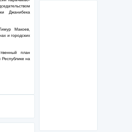
дседательством
ики Джанибека
Тимур Макоев,
ах и городских
ственный план
 Республике на