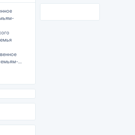
венное
емьям-...