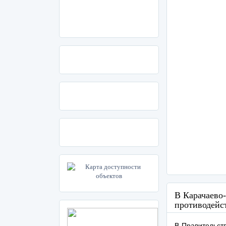
В Карачаево
противодейс
В Правительст