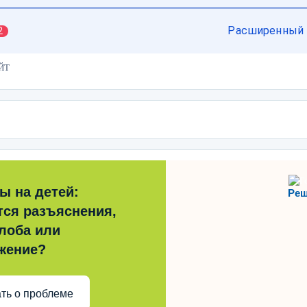
ЙТ
ы на детей:
Реш
тся разъяснения,
лоба или
жение?
ть о проблеме