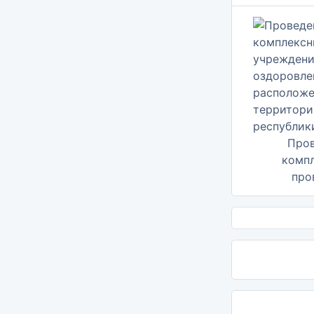
Про
комп
пров