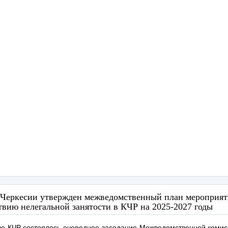
-Черкесии утвержден межведомственный план мероприят
твию нелегальной занятости в КЧР на 2025-2027 годы
ве КЧР состоялось очередное заседание Межведомственной комис