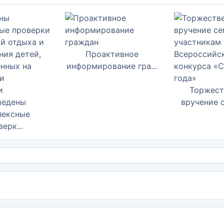
Проактивное
информирование гра...
Торжест
ведены
вручение с
лексные
ерк...