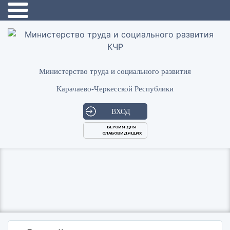
Министерство труда и социального развития
Карачаево-Черкесской Республики
ВХОД
ВЕРСИЯ ДЛЯ
СЛАБОВИДЯЩИХ
Логин
или
Пароль
E-
ВОЙТИ
Mail
Запомнить меня?
Забыли пароль?