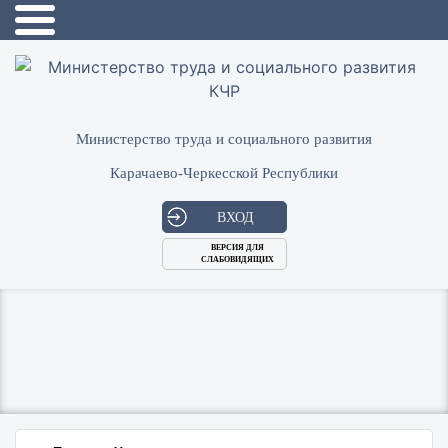
Министерство труда и социального развития
Карачаево-Черкесской Республики
ВХОД
ВЕРСИЯ ДЛЯ
СЛАБОВИДЯЩИХ
Логин
или
Пароль
E-
ВОЙТИ
Mail
Запомнить меня?
Забыли пароль?