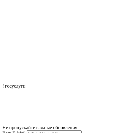
! госуслуги
mtisr@mintrudkchr.ru
mintrudkchr
Не пропускайте важные обновления