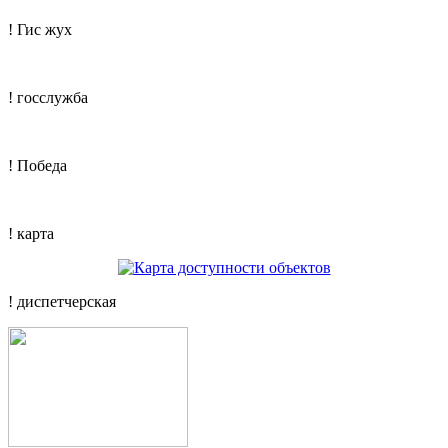
! Гис жух
! госслужба
! Победа
! карта
! диспетчерская