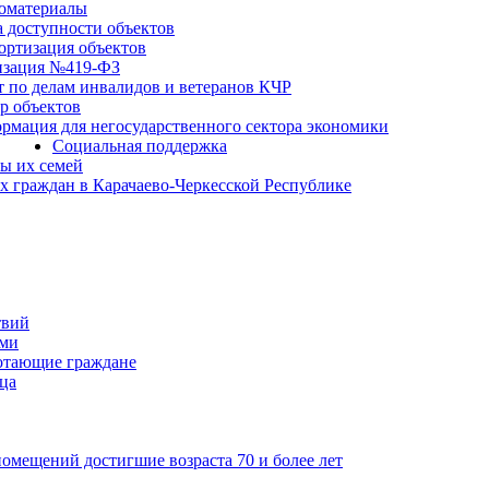
оматериалы
а доступности объектов
ортизация объектов
изация №419-ФЗ
т по делам инвалидов и ветеранов КЧР
р объектов
рмация для негосударственного сектора экономики
Социальная поддержка
ы их семей
 граждан в Карачаево-Черкесской Республике
твий
ьми
отающие граждане
ца
мещений достигшие возраста 70 и более лет