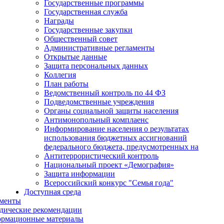
Государственные программы
Государственная служба
Награды
Государственные закупки
Общественный совет
Административные регламенты
Открытые данные
Защита персональных данных
Коллегия
План работы
Ведомственный контроль по 44 ФЗ
Подведомственные учреждения
Органы социальной защиты населения
Антимонопольный комплаенс
Информирование населения о результатах
использования бюджетных ассигнований
федерального бюджета, предусмотренных на
Антитеррористический контроль
Национальный проект «Демография»
Защита информации
Всероссийский конкурс "Семья года"
Доступная среда
менты
дические рекомендации
рмационные материалы