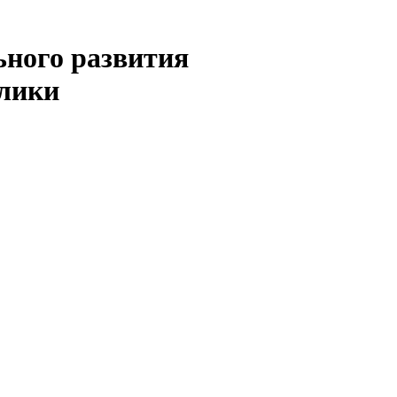
ьного развития
блики