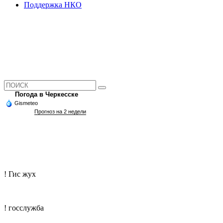
Поддержка НКО
Погода в Черкесске
Gismeteo
Прогноз на 2 недели
! Гис жух
! госслужба