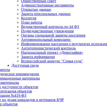
Общественный совет
Административные регламенты
Открытые данные
Защита персональных данных
Коллегия
План работы
Ведомственный контроль по 44 ФЗ
Подведомственные учреждения
Органы социальной защиты населения
Антимонопольный комплаенс
Информирование населения о результатах использ
Антитеррористический контроль
Национальный проект «Демография»
Защита информации
Всероссийский конкурс "Семья года"
Доступная среда
менты
дические рекомендации
рмационные материалы
оматериалы
а доступности объектов
ортизация объектов
изация №419-ФЗ
т по делам инвалидов и ветеранов КЧР
р объектов