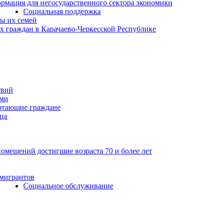
рмация для негосударственного сектора экономики
Социальная поддержка
ы их семей
 граждан в Карачаево-Черкесской Республике
твий
ьми
отающие граждане
ца
мещений достигшие возраста 70 и более лет
 мигрантов
Социальное обслуживание