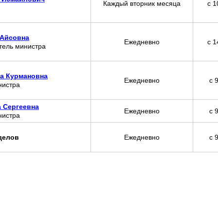
Каждый вторник месяца
с 1
 Айсовна
Ежедневно
с 1
тель министра
а Курмановна
Ежедневно
с 
нистра
 Сергеевна
Ежедневно
с 
нистра
делов
Ежедневно
с 