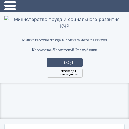
Министерство труда и социального развития
Карачаево-Черкесской Республики
ВХОД
ВЕРСИЯ ДЛЯ
СЛАБОВИДЯЩИХ
Логин
или
Пароль
E-
ВОЙТИ
Mail
Запомнить меня?
Забыли пароль?