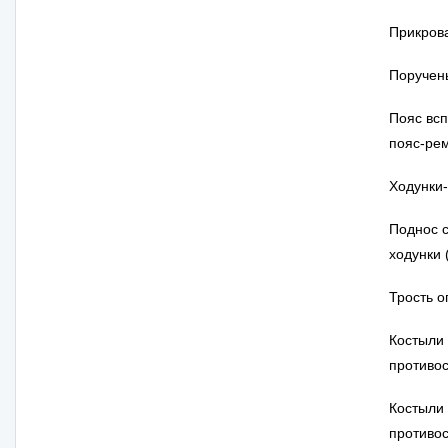
Прикров
Поручен
Пояс вс
пояс-ре
Ходунки
Поднос с
ходунки 
Трость о
Костыли
противо
Костыли 
противо