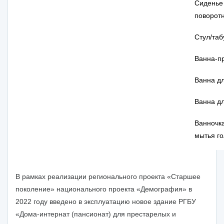
Сиденье
поворот
Стул/таб
Ванна-пр
Ванна дл
Ванна дл
Ванночка
мытья г
В рамках реализации регионального проекта «Старшее
поколение» национального проекта «Демография» в
2022 году введено в эксплуатацию новое здание РГБУ
«Дома-интернат (пансионат) для престарелых и