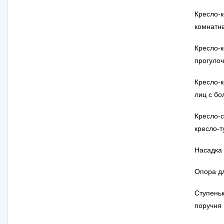
Кресло-
комнатн
Кресло-
прогуло
Кресло-к
лиц с б
Кресло-
кресло-т
Насадка 
Опора дл
Ступеньк
поручня