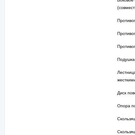
Боковое 
(совмест
Противо
Противо
Противо
Подушка
Лестница
жесткими
Диск по
Опора по
Скользя
Скользя