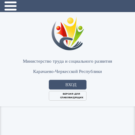
Министерство труда и социального развития
Карачаево-Черкесской Республики
ВХОД
ВЕРСИЯ ДЛЯ
СЛАБОВИДЯЩИХ
Логин
или
Пароль
E-
ВОЙТИ
Mail
Запомнить меня?
Забыли пароль?