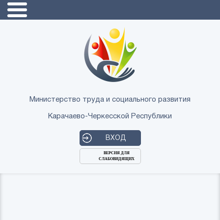
Министерство труда и социального развития
Карачаево-Черкесской Республики
ВХОД
ВЕРСИЯ ДЛЯ
СЛАБОВИДЯЩИХ
Логин
или
Пароль
E-
ВОЙТИ
Mail
Запомнить меня?
Забыли пароль?