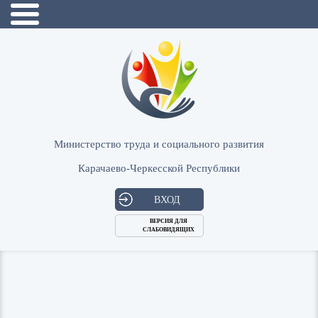
Министерство труда и социального развития
Карачаево-Черкесской Республики
ВХОД
ВЕРСИЯ ДЛЯ
СЛАБОВИДЯЩИХ
Логин
или
Пароль
E-
ВОЙТИ
Mail
Запомнить меня?
Забыли пароль?