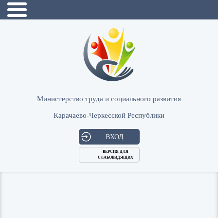
Министерство труда и социального развития
Карачаево-Черкесской Республики
ВХОД
ВЕРСИЯ ДЛЯ
СЛАБОВИДЯЩИХ
Логин
или
Пароль
E-
ВОЙТИ
Mail
Запомнить меня?
Забыли пароль?