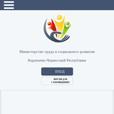
Министерство труда и социального развития
Карачаево-Черкесской Республики
ВХОД
ВЕРСИЯ ДЛЯ
СЛАБОВИДЯЩИХ
Логин
или
Пароль
E-
ВОЙТИ
Mail
Запомнить меня?
Забыли пароль?