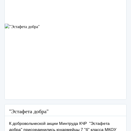
"Эстафета добра"
К добровольческой акции Минтруда КЧР "Эстафета
добра" присоединились юнармейцы 7 "б" класса МКОУ