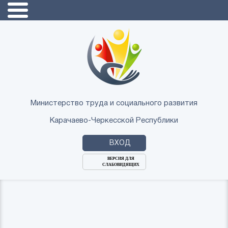
Министерство труда и социального развития
Карачаево-Черкесской Республики
ВХОД
ВЕРСИЯ ДЛЯ
СЛАБОВИДЯЩИХ
Логин
или
Пароль
E-
ВОЙТИ
Mail
Запомнить меня?
Забыли пароль?