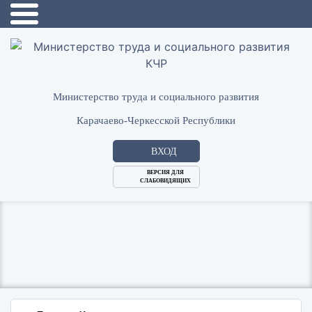
Министерство труда и социального развития
Карачаево-Черкесской Республики
ВХОД
ВЕРСИЯ ДЛЯ
СЛАБОВИДЯЩИХ
Логин
или
Пароль
E-
ВОЙТИ
Mail
Запомнить меня?
Забыли пароль?