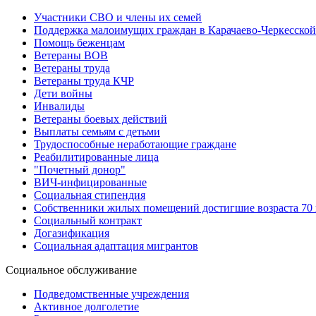
Участники СВО и члены их семей
Поддержка малоимущих граждан в Карачаево-Черкесской
Помощь беженцам
Ветераны ВОВ
Ветераны труда
Ветераны труда КЧР
Дети войны
Инвалиды
Ветераны боевых действий
Выплаты семьям с детьми
Трудоспособные неработающие граждане
Реабилитированные лица
"Почетный донор"
ВИЧ-инфицированные
Социальная стипендия
Собственники жилых помещений достигшие возраста 70 и
Социальный контракт
Догазификация
Социальная адаптация мигрантов
Социальное обслуживание
Подведомственные учреждения
Активное долголетие