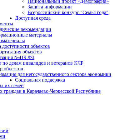
Национальный проект «Демография»
Защита информации
Всероссийский конкурс "Семья года"
Доступная среда
менты
дические рекомендации
рмационные материалы
оматериалы
а доступности объектов
ортизация объектов
изация №419-ФЗ
т по делам инвалидов и ветеранов КЧР
р объектов
рмация для негосударственного сектора экономики
Социальная поддержка
ы их семей
 граждан в Карачаево-Черкесской Республике
твий
ьми