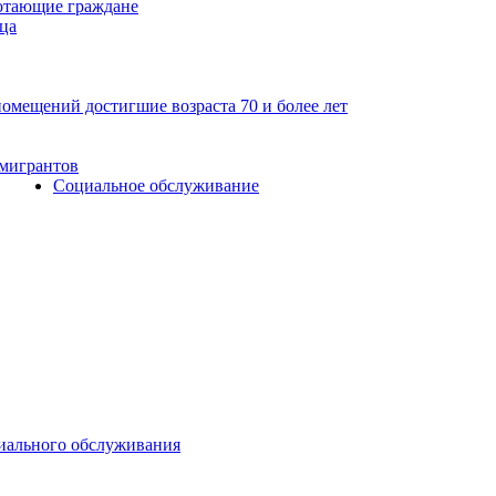
отающие граждане
ца
мещений достигшие возраста 70 и более лет
 мигрантов
Социальное обслуживание
циального обслуживания