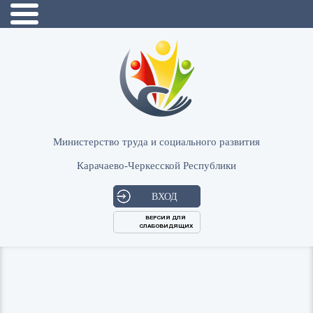
Министерство труда и социального развития
Карачаево-Черкесской Республики
ВХОД
ВЕРСИЯ ДЛЯ
СЛАБОВИДЯЩИХ
Логин
или
Пароль
E-
ВОЙТИ
Mail
Запомнить меня?
Забыли пароль?