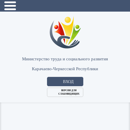
Министерство труда и социального развития
Карачаево-Черкесской Республики
ВХОД
ВЕРСИЯ ДЛЯ
СЛАБОВИДЯЩИХ
Логин
или
Пароль
E-
ВОЙТИ
Mail
Запомнить меня?
Забыли пароль?