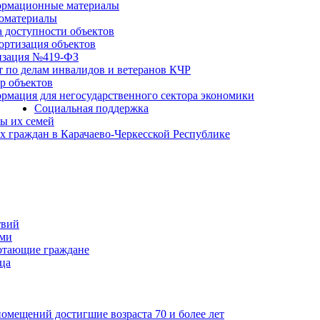
рмационные материалы
оматериалы
а доступности объектов
ортизация объектов
изация №419-ФЗ
т по делам инвалидов и ветеранов КЧР
р объектов
рмация для негосударственного сектора экономики
Социальная поддержка
ы их семей
 граждан в Карачаево-Черкесской Республике
твий
ьми
отающие граждане
ца
мещений достигшие возраста 70 и более лет