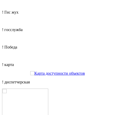
! Гис жух
! госслужба
! Победа
! карта
! диспетчерская