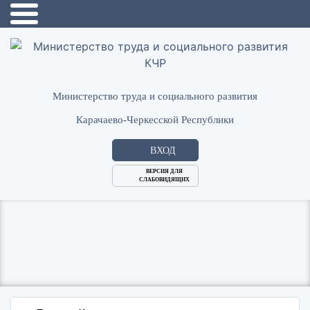
Министерство труда и социального развития
Карачаево-Черкесской Республики
ВХОД
ВЕРСИЯ ДЛЯ
СЛАБОВИДЯЩИХ
Логин
или
Пароль
E-
ВОЙТИ
Mail
Запомнить меня?
Забыли пароль?