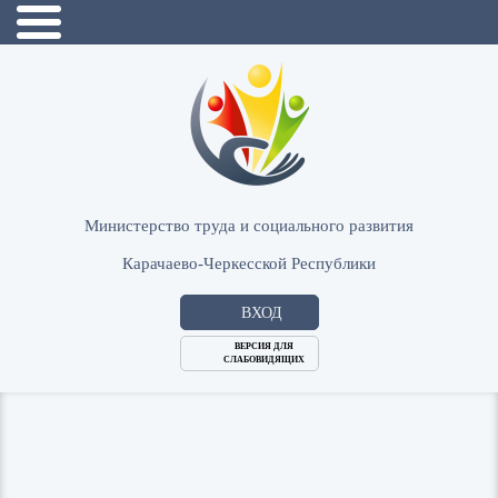
Министерство труда и социального развития
Карачаево-Черкесской Республики
ВХОД
ВЕРСИЯ ДЛЯ
СЛАБОВИДЯЩИХ
Логин
или
Пароль
E-
ВОЙТИ
Mail
Запомнить меня?
Забыли пароль?