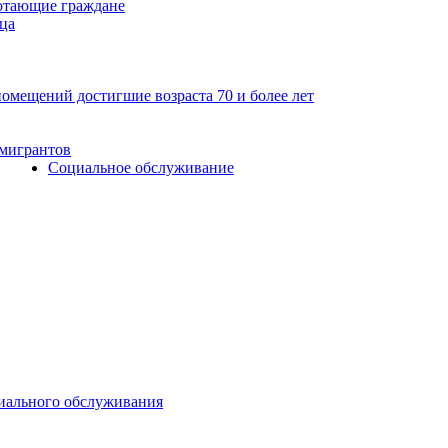
отающие граждане
ца
мещений достигшие возраста 70 и более лет
 мигрантов
Социальное обслуживание
циального обслуживания