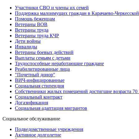
Участники СВО и члены их семей
Поддержка малоимущих граждан в Карачаево-Черкесской
Помощь беженцам
Ветераны ВОВ
Ветераны труда
Ветераны труда КЧР
Дети войны
Инвалиды
Ветераны боевых действий
Выплаты семьям с детьми
Трудоспособные неработающие граждане
Реабилитированные лица
"Почетный донор"
ВИЧ-инфицированные
Социальная стипендия
Собственники жилых помещений достигшие возраста 70 и
Социальный контракт
Догазификация
Социальная адаптация мигрантов
Социальное обслуживание
Подведомственные учреждения
Активное долголетие