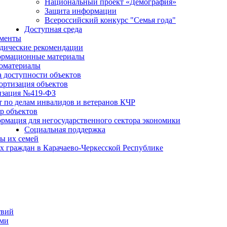
Национальный проект «Демография»
Защита информации
Всероссийский конкурс "Семья года"
Доступная среда
менты
дические рекомендации
рмационные материалы
оматериалы
а доступности объектов
ортизация объектов
изация №419-ФЗ
т по делам инвалидов и ветеранов КЧР
р объектов
рмация для негосударственного сектора экономики
Социальная поддержка
ы их семей
 граждан в Карачаево-Черкесской Республике
твий
ьми