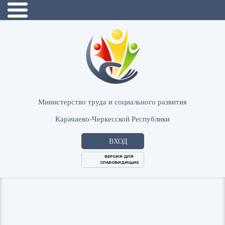
Министерство труда и социального развития
Карачаево-Черкесской Республики
ВХОД
ВЕРСИЯ ДЛЯ
СЛАБОВИДЯЩИХ
Логин
или
Пароль
E-
ВОЙТИ
Mail
Запомнить меня?
Забыли пароль?