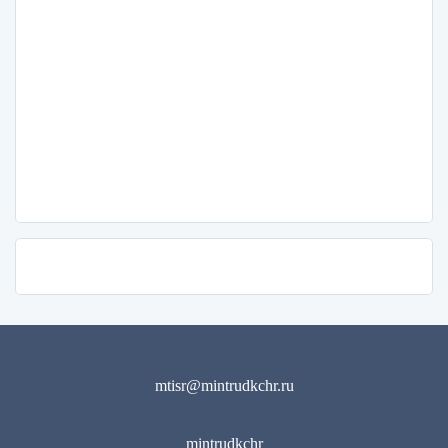
mtisr@mintrudkchr.ru
mintrudkchr