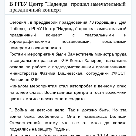
В РГБУ Центр "Надежда" прошел замечательный
праздничный концерт
Сегодня , в преддверии празднования 73 годовщины Дня
Победы, в РГБУ Центр "Надежда" прошел замечательный
праздничный концерт с театральными и
хореографическими постановками, вокальными
номерами воспитанников.
Гостями мероприятия были Заместитель министра труда
и социального развития КЧР Кемал Хачиров, начальник
отдела по работе с подведомственными организациями
министерства Фатима Вишневская, сотрудники УФССП
России по КЧР.
Финалом мероприятия стал автопробег к вечному огню
на аллее славы. Воспитанники центра и гости возложили
цветы к могиле неизвестного солдата.
"...Война не детское дело. Так и должно быть. Но эта
война была особенной… Она и называлась Великой
Отечественной потому, что все от мала до велика
поднялись на защиту Родины.
В те годы дети быстро взрослели, уже в 10-14 лет они