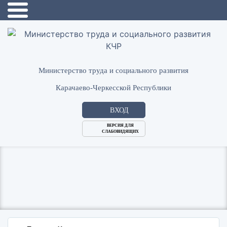
Министерство труда и социального развития
Карачаево-Черкесской Республики
ВХОД
ВЕРСИЯ ДЛЯ
СЛАБОВИДЯЩИХ
Логин
или
Пароль
E-
ВОЙТИ
Mail
Запомнить меня?
Забыли пароль?