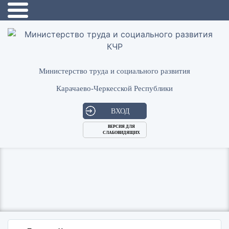
Министерство труда и социального развития
Карачаево-Черкесской Республики
ВХОД
ВЕРСИЯ ДЛЯ
СЛАБОВИДЯЩИХ
Логин
или
Пароль
E-
ВОЙТИ
Mail
Запомнить меня?
Забыли пароль?