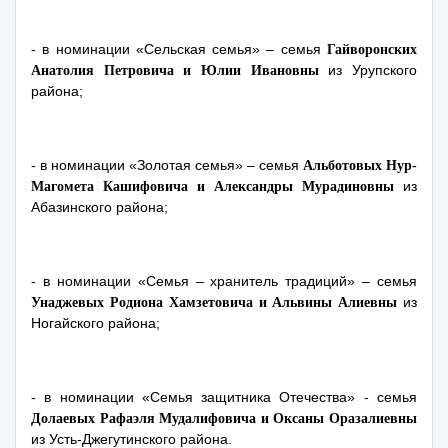
- в номинации «Сельская семья» – семья
Гайворонских
из Урупского
Анатолия Петровича и Юлии Ивановны
района;
- в номинации «Золотая семья» – семья
Альботовых Нур-
из
Магомета Кашифовича и Александры Мурадиновны
Абазинского района;
- в номинации «Семья – хранитель традиций» – семья
из
Унаджевых Родиона Хамзетовича и Альвины Алиевны
Ногайского района;
- в номинации «Семья защитника Отечества» - семья
Долаевых Рафаэля Мудалифовича и Оксаны Оразалиевны
из Усть-Джегутинского района.