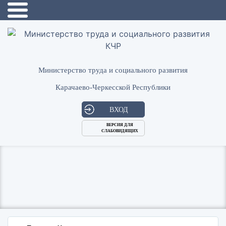
Министерство труда и социального развития
Карачаево-Черкесской Республики
ВХОД
ВЕРСИЯ ДЛЯ
СЛАБОВИДЯЩИХ
Логин
или
Пароль
E-
ВОЙТИ
Mail
Запомнить меня?
Забыли пароль?