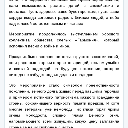
дали возможность растить детей в спокойствии и
достатке. Пусть здоровье ваше будет крепким, пусть ваши
сердца всегда согревает радость близких людей, а небо
над головой остается ясным и чистым».
Мероприятие продолжилось выступлением хорового
коллектива общества слепых «Гармония», который
исполнил песни о войне и мире.
Праздник был наполнен не только грустью воспоминаний,
но и радостью встречи старых товарищей, теплом улыбок
и светлой надеждой на будущее поколение, которое
никогда не забудет подвиг дедов и прадедов.
Это мероприятие стало символом преемственности
поколений, вечного долга живых перед павшими героями
и примером истинного патриотизма каждого гражданина
страны, сохранившего верность памяти предков. И хотя
многие ветераны уже немолоды, их глаза горят ярким
огнем молодости, словно пламя Вечного огня,
напоминающего всем живущим, какую цену заплатила
страна за нашу свободу и счастье.