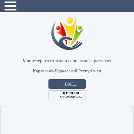
Министерство труда и социального развития
Карачаево-Черкесской Республики
ВХОД
ВЕРСИЯ ДЛЯ
СЛАБОВИДЯЩИХ
Логин
или
Пароль
E-
ВОЙТИ
Mail
Запомнить меня?
Забыли пароль?