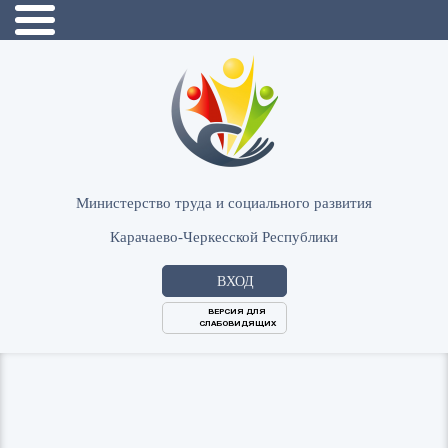
Министерство труда и социального развития
Карачаево-Черкесской Республики
ВХОД
ВЕРСИЯ ДЛЯ
СЛАБОВИДЯЩИХ
Логин
или
Пароль
E-
ВОЙТИ
Mail
Запомнить меня?
Забыли пароль?