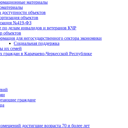
рмационные материалы
оматериалы
а доступности объектов
ортизация объектов
изация №419-ФЗ
т по делам инвалидов и ветеранов КЧР
р объектов
рмация для негосударственного сектора экономики
Социальная поддержка
ы их семей
 граждан в Карачаево-Черкесской Республике
твий
ьми
отающие граждане
ца
мещений достигшие возраста 70 и более лет