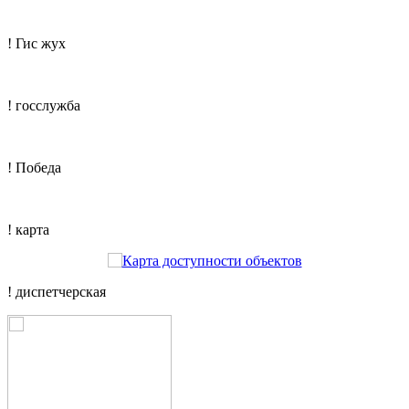
! Гис жух
! госслужба
! Победа
! карта
! диспетчерская