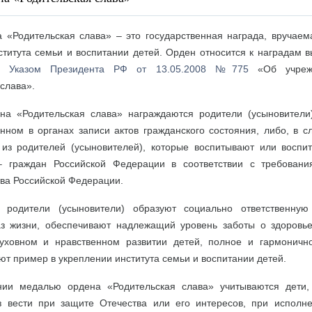
 «Родительская слава» – это государственная награда, вручаема
ститута семьи и воспитании детей. Орден относится к наградам в
ен
Указом Президента РФ от 13.05.2008 №775
«Об учреж
слава».
а «Родительская слава» награждаются родители (усыновители
ённом в органах записи актов гражданского состояния, либо, в с
 из родителей (усыновителей), которые воспитывают или воспи
– граждан Российской Федерации в соответствии с требовани
тва Российской Федерации.
 родители (усыновители) образуют социально ответственную
з жизни, обеспечивают надлежащий уровень заботы о здоровье
уховном и нравственном развитии детей, полное и гармоничн
ют пример в укреплении института семьи и воспитании детей.
нии медалью ордена «Родительская слава» учитываются дети,
 вести при защите Отечества или его интересов, при исполне