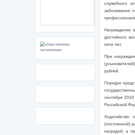
служебного и
заболевания, п
профессиональ
Награждение м
достойного во
пяти лет.
При награжден
(усыновителе
рублей.
Порядок предс
государствен
сентября 2010
Российской Фе
Ходатайство 
(постоянной) р
наградой, а т