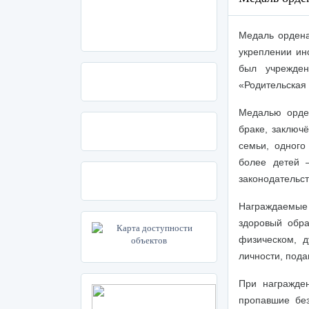
Медаль ордена
укреплении ин
был учрежд
«Родительская 
Медалью орден
браке, заключ
семьи, одного
более детей 
законодательс
Награждаемые
здоровый обра
физическом, д
личности, пода
При награжде
пропавшие без