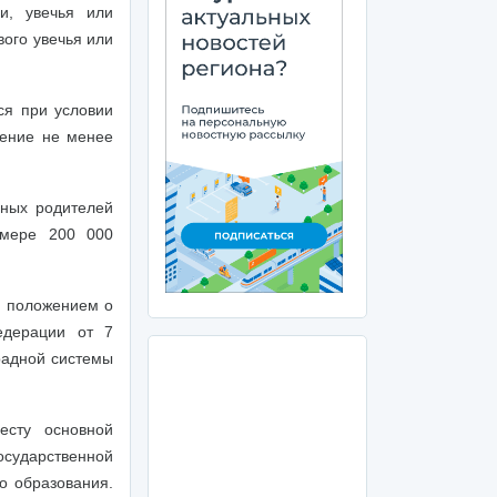
и, увечья или
вого увечья или
ся при условии
чение не менее
нных родителей
змере 200 000
н положением о
едерации от 7
радной системы
есту основной
государственной
о образования.