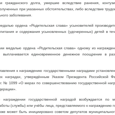
ли гражданского долга, умершие вследствие ранения, контузи
олученных при указанных обстоятельствах, либо вследствие трудо
ного заболевания.
едалью ордена «Родительская слава» усыновителей производит
спитания и содержания усыновленных (удочеренных) детей в те
ии медалью ордена «Родительская слава» одному из награжде
й) выплачивается единовременное денежное поощрение в ра
тавления к награждению государственными наградами установле
ных наградах, утверждённым Указом Президента Российской Ф
 г. № 1099 «О мерах по совершенствованию государственной наг
дерации».
о награждении государственной наградой возбуждается по м
аботы (службы) или учёбы лица, представляемого к награждению 
акже может быть инициировано советом депутатов муниципальног