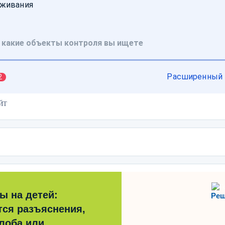
ЙТ
ы на детей:
Реш
тся разъяснения,
лоба или