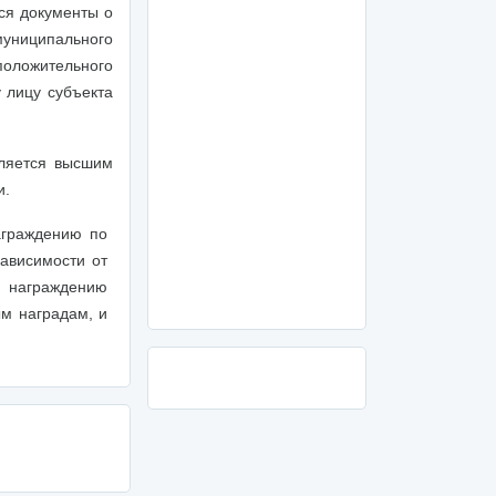
ся документы о
униципального
положительного
 лицу субъекта
вляется высшим
и.
аграждению по
ависимости от
 награждению
м наградам, и