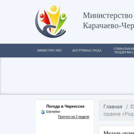
Министерство 
Карачаево-Чер
СОЦИАЛЬНА
МИНИСТЕРСТВО
ДОСТУПНАЯ СРЕДА
ПОДДЕРЖКА
Главная
С
Погода в Черкесске
Gismeteo
ордена «Род
Прогноз на 2 недели
Медаль орден