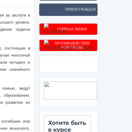
ПРИЕМ ГРАЖДАН
я за заслуги в
ысшего уровня,
дении ордена
ГОРЯЧАЯ ЛИНИЯ
ПРОТИВОДЕЙСТВИЕ
КОРРУПЦИИ
), состоящие в
лучае неполной
тали четырех и
ями семейного
 семью, ведут
, образовании,
ое развитие их
 погибшие или
нии воинского,