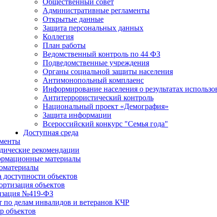
Общественный совет
Административные регламенты
Открытые данные
Защита персональных данных
Коллегия
План работы
Ведомственный контроль по 44 ФЗ
Подведомственные учреждения
Органы социальной защиты населения
Антимонопольный комплаенс
Информирование населения о результатах использ
Антитеррористический контроль
Национальный проект «Демография»
Защита информации
Всероссийский конкурс "Семья года"
Доступная среда
менты
дические рекомендации
рмационные материалы
оматериалы
а доступности объектов
ортизация объектов
изация №419-ФЗ
т по делам инвалидов и ветеранов КЧР
р объектов