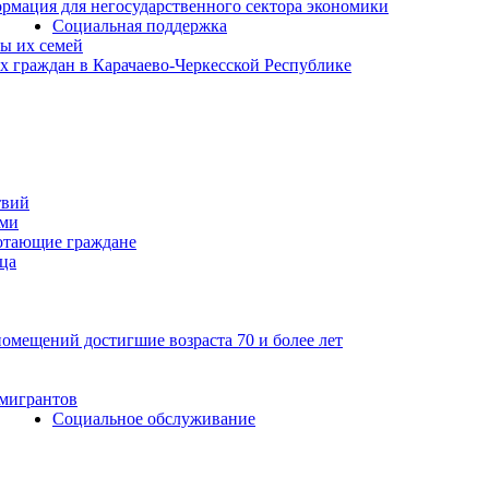
рмация для негосударственного сектора экономики
Социальная поддержка
ы их семей
 граждан в Карачаево-Черкесской Республике
твий
ьми
отающие граждане
ца
мещений достигшие возраста 70 и более лет
 мигрантов
Социальное обслуживание