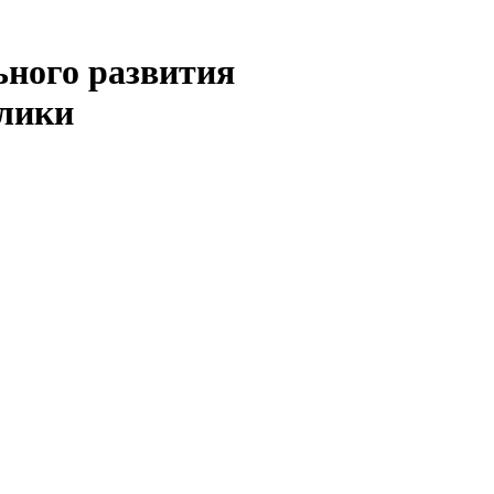
ьного развития
блики