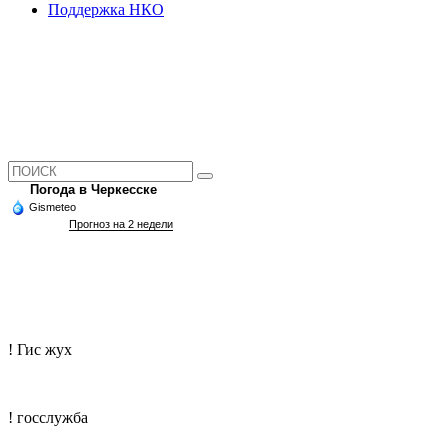
Поддержка НКО
Погода в Черкесске
Gismeteo
Прогноз на 2 недели
! Гис жух
! госслужба