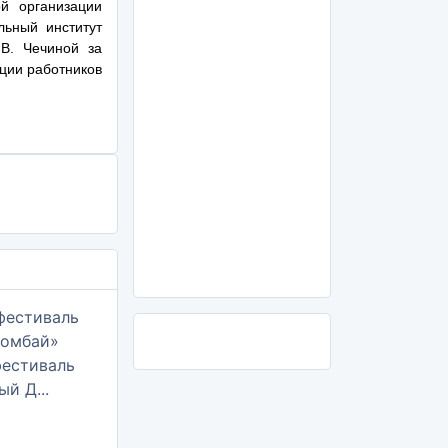
й организации
ьный институт
.В. Чечиной за
ции работников
фестиваль
й Д...