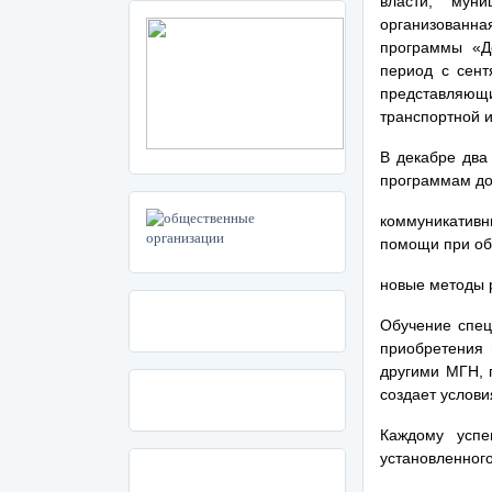
власти, муни
организованна
программы «Д
период с сент
представляющи
транспортной 
В декабре два
программам до
коммуникатив
помощи при об
новые методы р
Обучение спец
приобретения 
другими МГН, 
создает услов
Каждому успе
установленного