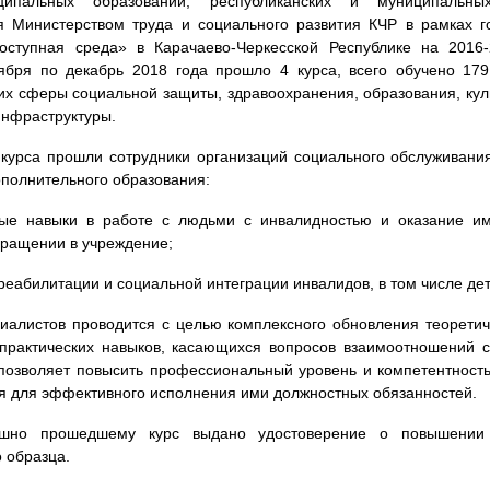
ципальных образований, республиканских и муниципальны
я Министерством труда и социального развития КЧР в рамках г
оступная среда» в Карачаево-Черкесской Республике на 2016-
ября по декабрь 2018 года прошло 4 курса, всего обучено 179
х сферы социальной защиты, здравоохранения, образования, куль
инфраструктуры.
 курса прошли сотрудники организаций социального обслуживани
полнительного образования:
ные навыки в работе с людьми с инвалидностью и оказание им
ращении в учреждение;
еабилитации и социальной интеграции инвалидов, в том числе де
иалистов проводится с целью комплексного обновления теоретич
практических навыков, касающихся вопросов взаимоотношений 
позволяет повысить профессиональный уровень и компетентность
ия для эффективного исполнения ими должностных обязанностей.
шно прошедшему курс выдано удостоверение о повышении
 образца.