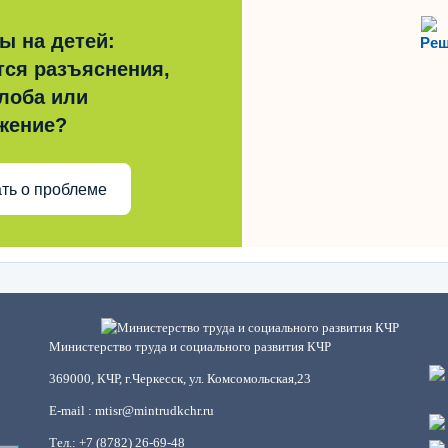
ы на детей:
Реш
тся разъяснения,
лоба или
жение?
ть о проблеме
Министерство труда и социального развития КЧР
369000, КЧР, г.Черкесск, ул. Комсомольская,23
E-mail : mtisr@mintrudkchr.ru
Тел.: +7 (8782) 26-69-48